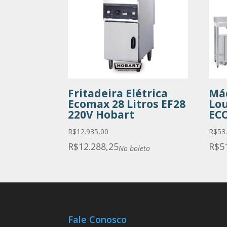
Fritadeira Elétrica
Má
Ecomax 28 Litros EF28
Lou
220V Hobart
EC
R$
12.935,00
R$
53
R$
12.288,25
R$
5
No boleto
Fale Conosco