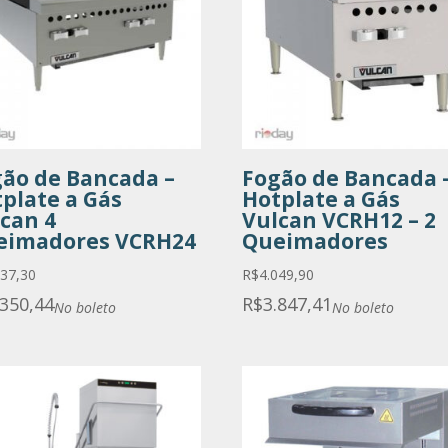
ão de Bancada –
Fogão de Bancada 
plate a Gás
Hotplate a Gás
can 4
Vulcan VCRH12 – 2
eimadores VCRH24
Queimadores
737,30
R$
4.049,90
.350,44
R$
3.847,41
No boleto
No boleto