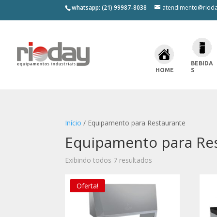
whatsapp: (21) 99987-8038
atendimento@rioda
BEBIDA
HOME
S
Início
/ Equipamento para Restaurante
Equipamento para Re
Exibindo todos 7 resultados
Oferta!