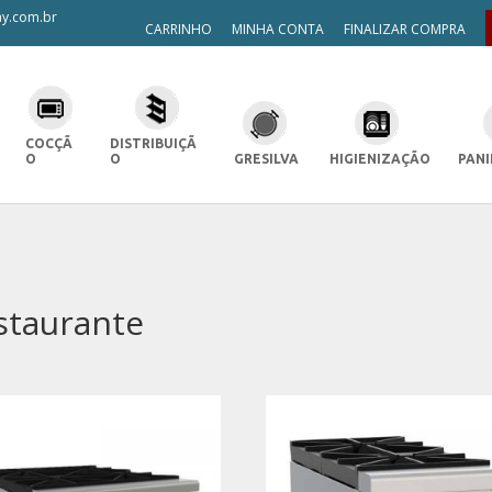
y.com.br
CARRINHO
MINHA CONTA
FINALIZAR COMPRA
COCÇÃ
DISTRIBUIÇÃ
O
O
GRESILVA
HIGIENIZAÇÃO
PANI
staurante