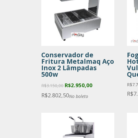
Conservador de
Fog
Fritura Metalmaq Aço
Hot
Inox 2 Lâmpadas
Vul
500w
Qu
Original
Current
R$
2.950,00
R$
7.
R$
3.150,00
price
price
R$
7
R$
2.802,50
No boleto
was:
is:
R$3.150,00.
R$2.950,00.