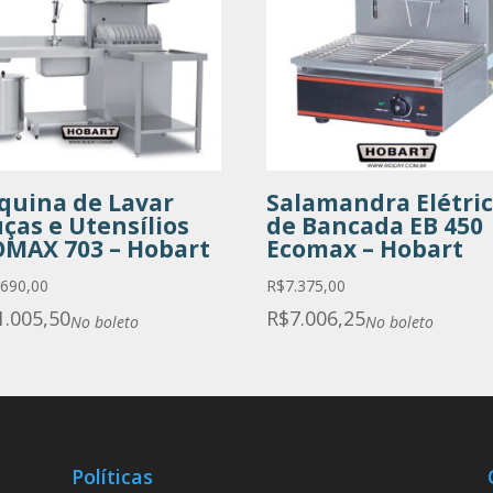
quina de Lavar
Salamandra Elétri
ças e Utensílios
de Bancada EB 450
OMAX 703 – Hobart
Ecomax – Hobart
.690,00
R$
7.375,00
1.005,50
R$
7.006,25
No boleto
No boleto
Políticas