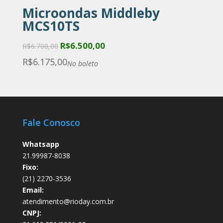
Microondas Middleby
MCS10TS
Original
Current
R$
6.500,00
R$
6.700,00
price
price
R$
6.175,00
No boleto
was:
is:
R$6.700,00.
R$6.500,00.
Fale Conosco
Whatsapp
21.99987-8038
Fixo:
(21) 2270-3536
Email:
atendimento@rioday.com.br
CNPJ: