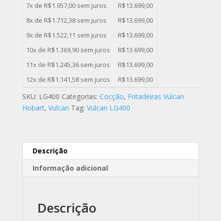
7x de
R$
1.957,00
sem juros
R$
13.699,00
8x de
R$
1.712,38
sem juros
R$
13.699,00
9x de
R$
1.522,11
sem juros
R$
13.699,00
10x de
R$
1.369,90
sem juros
R$
13.699,00
11x de
R$
1.245,36
sem juros
R$
13.699,00
12x de
R$
1.141,58
sem juros
R$
13.699,00
SKU:
LG400
Categorias:
Cocção
,
Fritadeiras Vulcan
Hobart
,
Vulcan
Tag:
Vulcan LG400
Descrição
Informação adicional
Descrição