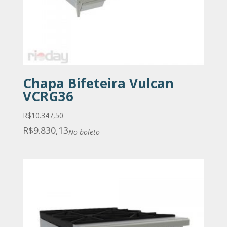
Chapa Bifeteira Vulcan
VCRG36
R$
10.347,50
R$
9.830,13
No boleto