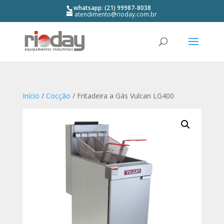
whatsapp: (21) 99987-8038
atendimento@rioday.com.br
Início
/
Cocção
/ Fritadeira a Gás Vulcan LG400