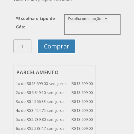
*Escolha o tipo de
Gás:
Fritadeira
Comprar
a
Gás
Vulcan
LG400
PARCELAMENTO
quantidade
1x de
R$
13.699,00
sem juros
R$
13.699,00
2x de
R$
6.849,50
sem juros
R$
13.699,00
3x de
R$
4.566,33
sem juros
R$
13.699,00
4x de
R$
3.424,75
sem juros
R$
13.699,00
5x de
R$
2.739,80
sem juros
R$
13.699,00
6x de
R$
2.283,17
sem juros
R$
13.699,00