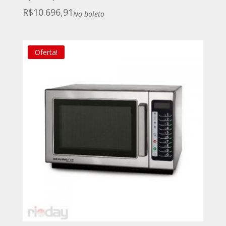
R$
10.696,91
No boleto
Oferta!