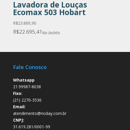
Lavadora de Louças
Ecomax 503 Hobart
R$
23.889,90
R$
22.695,41
No boleto
Fale Conosco
Whatsapp
21.99987-8038
Fixo:
(21) 2270-3536
Email:
atendimento@rioday.com.br
CNPJ:
31.619.281/0001-99