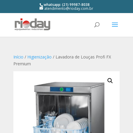
whatsapp: (21) 99987-8038
atendimento@rioday.com.br
Início
/
Higienização
/ Lavadora de Louças Profi FX
Premium