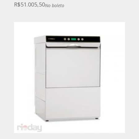
R$
51.005,50
No boleto