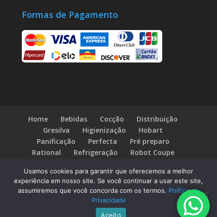
Formas de Pagamento
Home
Bebidas
Cocção
Distribuição
Gresilva
Higienização
Hobart
Panificação
Perfecta
Pré preparo
Rational
Refrigeração
Robot Coupe
Fale Conosco
Blog
Usamos cookies para garantir que oferecemos a melhor
experiência em nosso site. Se você continuar a usar este site,
assumiremos que você concorda com os termos.
Política de
Privacidade
© Direitos Reservados Rioday Equipamentos
Aceito
Industriais - Desenvolvido por:
ALXWEB