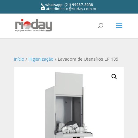
whatsapp: (21) 99987-8038
atendimento@rioday.com.br
Início
/
Higienização
/ Lavadora de Utensílios LP 105