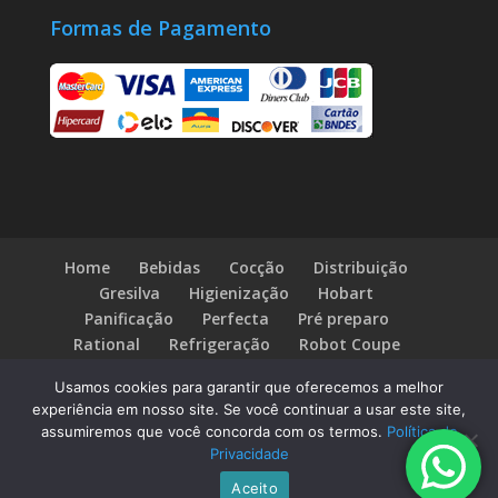
Formas de Pagamento
Home
Bebidas
Cocção
Distribuição
Gresilva
Higienização
Hobart
Panificação
Perfecta
Pré preparo
Rational
Refrigeração
Robot Coupe
Fale Conosco
Blog
Usamos cookies para garantir que oferecemos a melhor
experiência em nosso site. Se você continuar a usar este site,
assumiremos que você concorda com os termos.
Política de
Privacidade
© Direitos Reservados Rioday Equipamentos
Aceito
Industriais - Desenvolvido por:
ALXWEB