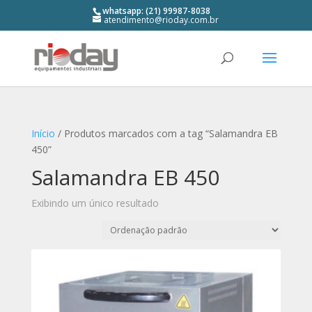
whatsapp: (21) 99987-8038
atendimento@rioday.com.br
Início
/ Produtos marcados com a tag “Salamandra EB
450”
Salamandra EB 450
Exibindo um único resultado