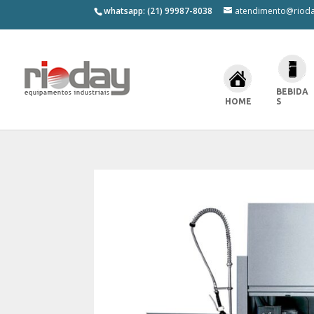
whatsapp: (21) 99987-8038
atendimento@rioda
BEBIDA
HOME
S