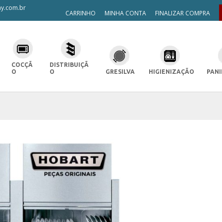
y.com.br
CARRINHO
MINHA CONTA
FINALIZAR COMPRA
COCÇÃ
DISTRIBUIÇÃ
O
O
GRESILVA
HIGIENIZAÇÃO
PANI