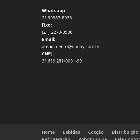
Whatsapp
21.99987-8038
Fixo:
(21) 2270-3536
Email:
atendimento@rioday.com.br
CNPJ:
31.619.281/0001-99
Home
Bebidas
Cocção
Distribuição
Refrigeração
Robot Coupe
Fale Conos