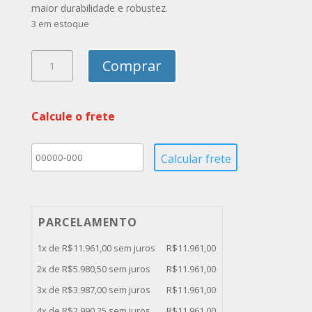
maior durabilidade e robustez.
3 em estoque
Char
Comprar
Broiler
Vulcan
VCRB36
Calcule o frete
-
Chapa
Grelha
quantidade
PARCELAMENTO
1x de
R$
11.961,00
sem juros
R$
11.961,00
2x de
R$
5.980,50
sem juros
R$
11.961,00
3x de
R$
3.987,00
sem juros
R$
11.961,00
4x de
R$
2.990,25
sem juros
R$
11.961,00