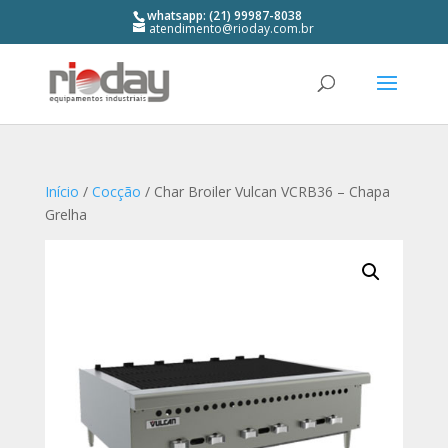
whatsapp: (21) 99987-8038
atendimento@rioday.com.br
Início
/
Cocção
/ Char Broiler Vulcan VCRB36 – Chapa
Grelha