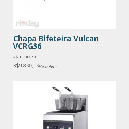
Chapa Bifeteira Vulcan
VCRG36
R$
10.347,50
R$
9.830,13
No boleto