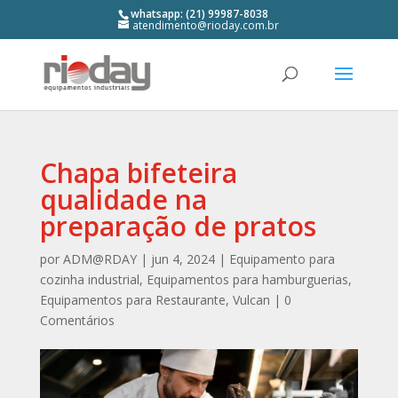
whatsapp: (21) 99987-8038
atendimento@rioday.com.br
Chapa bifeteira
qualidade na
preparação de pratos
por
ADM@RDAY
|
jun 4, 2024
|
Equipamento para
cozinha industrial
,
Equipamentos para hamburguerias
,
Equipamentos para Restaurante
,
Vulcan
|
0
Comentários