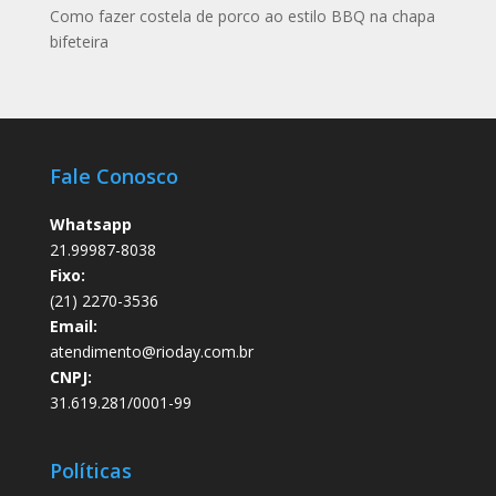
Como fazer costela de porco ao estilo BBQ na chapa
bifeteira
Fale Conosco
Whatsapp
21.99987-8038
Fixo:
(21) 2270-3536
Email:
atendimento@rioday.com.br
CNPJ:
31.619.281/0001-99
Políticas