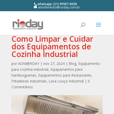
whatsapp: (21) 99987-8038
atendimento@rioday.com.br
Como Limpar e Cuidar
dos Equipamentos de
Cozinha Industrial
por
ADM@RDAY
|
nov 27, 2024
|
Blog
,
Equipamento
para cozinha industrial
,
Equipamentos para
hamburguerias
,
Equipamentos para Restaurante
,
Fritadeiras Industriais
,
Lava Louça Industrial
|
0
Comentários